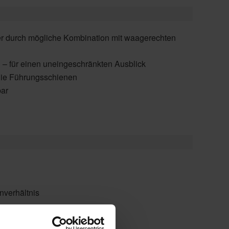
er durch mögliche Kombination mit waagerechten
n – für einen uneingeschränkten Ausblick
die Führungsschienen
ar
nverhältnis