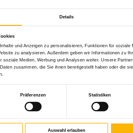
Rollladenpanzer: Aluminium
Kastenformen: Eckig, Rund, Quadratisch
Anwendungsbereiche: Neubau, Sanierung, bei Austausch
Details
insbesondere im Giebelbereich, in/auf der Laibung
Cookies
(*Typen- und ausstattungsabhängig)
nhalte und Anzeigen zu personalisieren, Funktionen für soziale
Website zu analysieren. Außerdem geben wir Informationen zu I
r soziale Medien, Werbung und Analysen weiter. Unsere Partner
Produktbeschreibung
 Daten zusammen, die Sie ihnen bereitgestellt haben oder die s
n.
Auch schräg kann chic sein. WAREMA Schräg-
schrägverglasten Fensterfronten Sonnen- und
Rollläden sind Sonnenschutz-Varianten, die über
Sichtschutz gefragt ist, bieten sie eine
Standardlösungen hinausgehen, denn sie lassen sich
maßgeschneiderte Lösung – und halten
Präferenzen
Statistiken
auch bei ausgefallener Architektur einbinden – und
erfüllen so besondere Ansprüche. Überall da, wo an
Brillante Extras
Auswahl erlauben