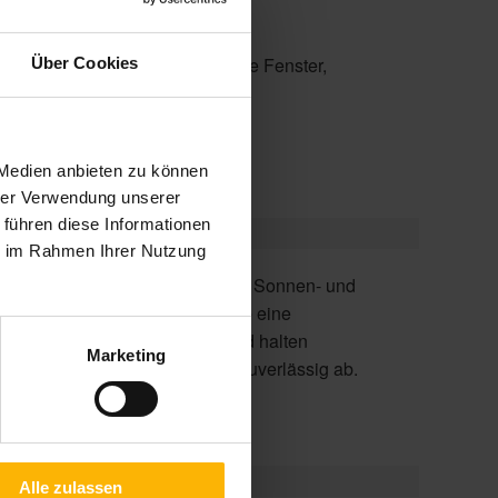
 der Fenster, für abgeschrägte Fenster,
Über Cookies
 Medien anbieten zu können
hrer Verwendung unserer
 führen diese Informationen
ie im Rahmen Ihrer Nutzung
Marketing
Sonneneinstrahlung und Hitze zuverlässig ab.
Alle zulassen