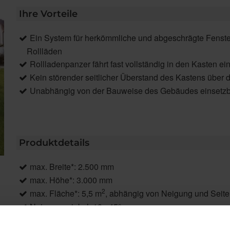
Ihre Vorteile
Ein System für herkömmliche und abgeschrägte Fenst
Rollläden
Rollladenpanzer fährt fast vollständig in den Kasten ei
Kein störender seitlicher Überstand des Kastens über 
Unabhängig von der Bauweise des Gebäudes einsetzb
Produktdetails
max. Breite*: 2.500 mm
max. Höhe*: 3.000 mm
2
max. Fläche*: 5,5 m
, abhängig von Neigung und Seite
Neigungswinkel: 10 - 45°
Antrieb: Motor, Funkmotor