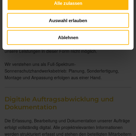
Alle zulassen
technisches Niveau.
Ein zentraler Bestandteil unserer Leistungsfähigkeit sind zudem
Auswahl erlauben
unsere Montagefahrzeuge. Sie bilden die Basis unserer Arbeit vor
Ort. Ordnung, vollständige Ausstattung und professionelle
Organisation ermöglichen effiziente, saubere und strukturierte
Ablehnen
Abläufe auf der Baustelle. Ohne diese mobile Infrastruktur wären
unsere Leistungen in dieser Form nicht möglich.
Wir verstehen uns als Full-Spektrum-
Sonnenschutzhandwerksbetrieb: Planung, Sonderfertigung,
Montage und Anpassung erfolgen aus einer Hand.
Digitale Auftragsabwicklung und
Dokumentation
Die Erfassung, Bearbeitung und Dokumentation unserer Aufträge
erfolgt vollständig digital. Alle projektrelevanten Informationen
werden strukturiert erfasst und stehen den beteiligten Mitarbeitern