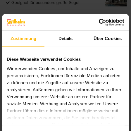
Geeignet für besonders große Segel
Produktdetails
Zustimmung
Details
Über Cookies
Individuelle Form mit bis zu 7 m Seitenlänge
Bespannung aus wasserdurchlässigem HDPE-
Netzgewebe in 16 Farben
Diese Webseite verwendet Cookies
Wir verwenden Cookies, um Inhalte und Anzeigen zu
personalisieren, Funktionen für soziale Medien anbieten
zu können und die Zugriffe auf unsere Website zu
Produktbeschreibung
analysieren. Außerdem geben wir Informationen zu Ihrer
Verwendung unserer Website an unsere Partner für
Das fest installierte Sonnensegel All Season spendet
soziale Medien, Werbung und Analysen weiter. Unsere
ganzjährig angenehmen Schatten. Dank der
Partner führen diese Informationen möglicherweise mit
robusten Konstruktion ist es auch für große Flächen
hervorragend geeignet. Das stabile Segel ist nicht
weiteren Daten zusammen, die Sie ihnen bereitgestellt
nur für den Einsatz in privaten Gärten, sondern auch
haben oder die sie im Rahmen Ihrer Nutzung der Dienste
perfekt für Kindergärten und auf Spielplätzen