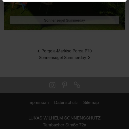
Sonnensegel Summerday
Beitragsnavigation
Pergola-Markise Perea P70
Sonnensegel Summerday
Impressum
Datenschutz
Sitemap
LUKAS WILHELM SONNENSCHUTZ
Tambacher Straße 72a