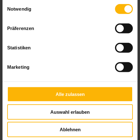
gesammelt haben.
Einwilligungsauswahl
geeignet.
Notwendig
Präferenzen
Das könnte Sie auch interessieren
Statistiken
Marketing
Alle zulassen
Auswahl erlauben
Ablehnen