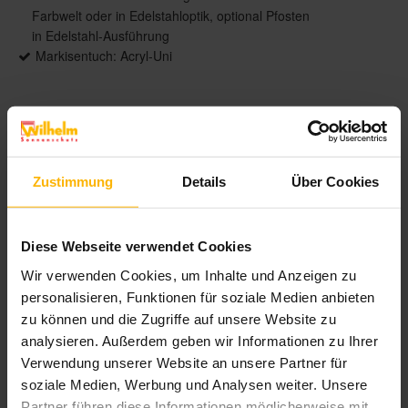
Farbwelt oder in Edelstahloptik, optional Pfosten
in Edelstahl-Ausführung
Markisentuch: Acryl-Uni
Produktbeschreibung
Zustimmung
Details
Über Cookies
Schöner Relaxen mit Sonnenschutz: Das kompakte
Sonnensegel überzeugt durch eine leichte und
moderne Optik, vielfältige Gestaltungsoptionen
sowie durchdachte Details. Zum Beispiel sind
Diese Webseite verwendet Cookies
technische Komponenten wie der Motor komplett
Wir verwenden Cookies, um Inhalte und Anzeigen zu
unsichtbar in der Tuchwelle versteckt. Ein
personalisieren, Funktionen für soziale Medien anbieten
besonderer Eyecatcher für Garten und Terrasse.
zu können und die Zugriffe auf unsere Website zu
analysieren. Außerdem geben wir Informationen zu Ihrer
Verwendung unserer Website an unsere Partner für
Brillante Extras
soziale Medien, Werbung und Analysen weiter. Unsere
Partner führen diese Informationen möglicherweise mit