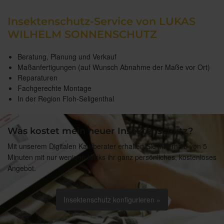
Insektenschutz-Service von LUKAS
WILHELM SONNENSCHUTZ
Beratung, Planung und Verkauf
Maßanfertigungen (auf Wunsch Abnahme der Maße vor Ort)
Reparaturen
Fachgerechte Montage
In der Region Floh-Seligenthal
Was kostet mein neuer Insektenschutz?
Mit unserem Digitalen Kaufberater erhalten Sie innerhalb von 5
Minuten mit nur wenigen Klicks ihr ganz persönliches, kostenloses
Angebot.
Insektenschutz konfigurieren »