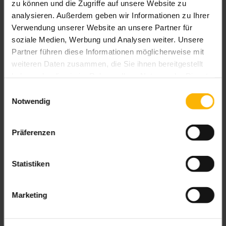
zu können und die Zugriffe auf unsere Website zu
Das könnte Sie auch interessieren
analysieren. Außerdem geben wir Informationen zu Ihrer
Verwendung unserer Website an unsere Partner für
soziale Medien, Werbung und Analysen weiter. Unsere
Partner führen diese Informationen möglicherweise mit
weiteren Daten zusammen, die Sie ihnen bereitgestellt
haben oder die sie im Rahmen Ihrer Nutzung der Dienste
gesammelt haben.
Einwilligungsauswahl
Notwendig
Präferenzen
Statistiken
Marketing
Kassetten-Markise Terrea 550