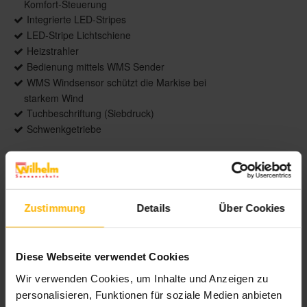
Komfort-Steuerung
Integrierte LED-Stripes
LED-Stripe Lichtschiene
Heizstrahler
Bedienung mittels WMS Sender
WMS Windsensor schützt die Markise bei
starkem Wind
Tuchbeschriftung (Siebdruck)
Schwenkgetriebe
Weitere Informationen zu
Ausstattungsextras Terrea Terrassen-
Markisen
Zustimmung
Details
Über Cookies
Farben & Stoffe
Diese Webseite verwendet Cookies
Weitere Informationen
Wir verwenden Cookies, um Inhalte und Anzeigen zu
personalisieren, Funktionen für soziale Medien anbieten