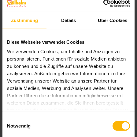
Führungsschiene.
Zustimmung
Details
Über Cookies
Brillante Extras
Geländersystem VisioNeo Sun
Diese Webseite verwendet Cookies
Wir verwenden Cookies, um Inhalte und Anzeigen zu
Weitere Informationen zu
personalisieren, Funktionen für soziale Medien anbieten
Ausstattungsextras Fenster-Markisen
zu können und die Zugriffe auf unsere Website zu
Weitere Informationen zu Stoffqualitäten
analysieren. Außerdem geben wir Informationen zu Ihrer
Verwendung unserer Website an unsere Partner für
soziale Medien, Werbung und Analysen weiter. Unsere
Partner führen diese Informationen möglicherweise mit
Farben & Stoffe
weiteren Daten zusammen, die Sie ihnen bereitgestellt
haben oder die sie im Rahmen Ihrer Nutzung der Dienste
Weitere Informationen
gesammelt haben.
Einwilligungsauswahl
Notwendig
Das könnte Sie auch interessieren