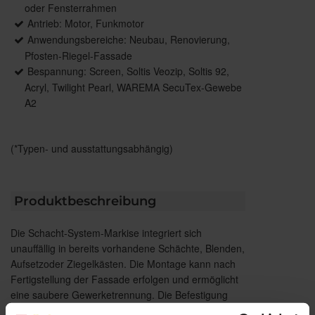
oder Fensterrahmen
Antrieb: Motor, Funkmotor
Anwendungsbereiche: Neubau, Renovierung,
Pfosten-Riegel-Fassade
Bespannung: Screen, Soltis Veozip, Soltis 92,
Acryl, Twilight Pearl, WAREMA SecuTex-Gewebe
A2
(*Typen- und ausstattungsabhängig)
Produktbeschreibung
Die Schacht-System-Markise integriert sich
unauffällig in bereits vorhandene Schächte, Blenden,
Aufsetzoder Ziegelkästen. Die Montage kann nach
Fertigstellung der Fassade erfolgen und ermöglicht
eine saubere Gewerketrennung. Die Befestigung
erfolgt einfach und effizient über die