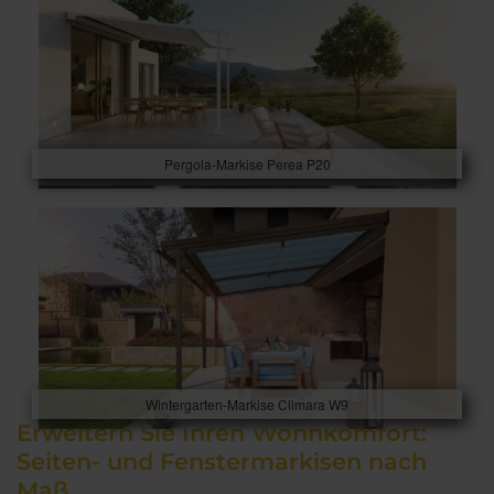
Pergola-Markise Perea P20
Wintergarten-Markise Climara W9
Erweitern Sie Ihren Wohnkomfort:
Seiten- und Fenstermarkisen nach
Maß